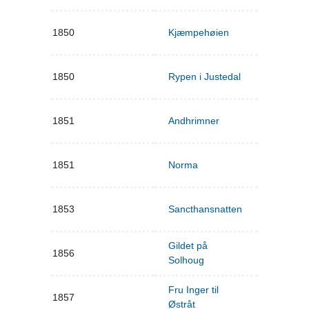
1850
Kjæmpehøien
1850
Rypen i Justedal
1851
Andhrimner
1851
Norma
1853
Sancthansnatten
Gildet på
1856
Solhoug
Fru Inger til
1857
Østråt