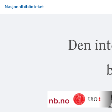
Den int
b