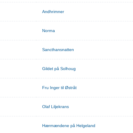
Andhrimner
Norma
Sancthansnatten
Gildet på Solhoug
Fru Inger til Østråt
Olaf Liljekrans
Hærmændene på Helgeland