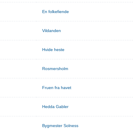
En folkefiende
Vildanden
Hvide heste
Rosmersholm
Fruen fra havet
Hedda Gabler
Bygmester Solness