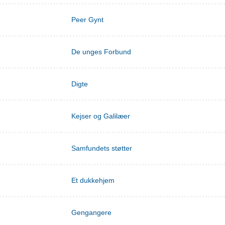
Peer Gynt
De unges Forbund
Digte
Kejser og Galilæer
Samfundets støtter
Et dukkehjem
Gengangere