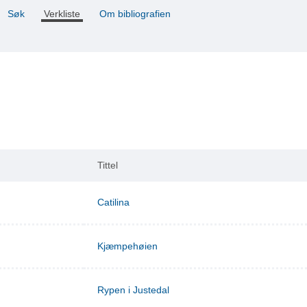
Søk
Verkliste
Om bibliografien
Tittel
Catilina
Kjæmpehøien
Rypen i Justedal