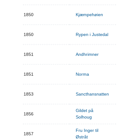
1850
Kjæmpehøien
1850
Rypen i Justedal
1851
Andhrimner
1851
Norma
1853
Sancthansnatten
Gildet på
1856
Solhoug
Fru Inger til
1857
Østråt