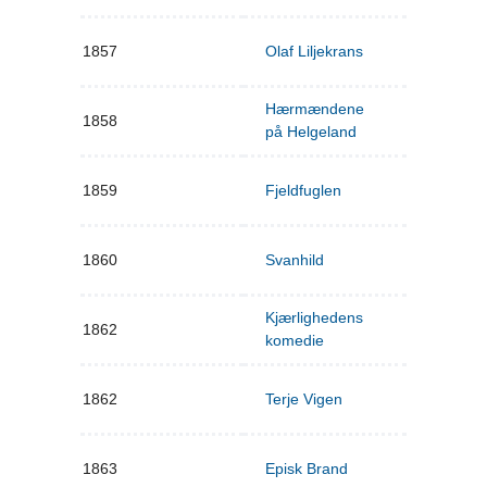
1857
Olaf Liljekrans
Hærmændene
1858
på Helgeland
1859
Fjeldfuglen
1860
Svanhild
Kjærlighedens
1862
komedie
1862
Terje Vigen
1863
Episk Brand