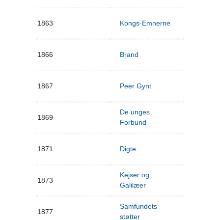
1863
Kongs-Emnerne
1866
Brand
1867
Peer Gynt
De unges
1869
Forbund
1871
Digte
Kejser og
1873
Galilæer
Samfundets
1877
støtter