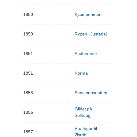
1850
Kjæmpehøien
1850
Rypen i Justedal
1851
Andhrimner
1851
Norma
1853
Sancthansnatten
Gildet på
1856
Solhoug
Fru Inger til
1857
Østråt