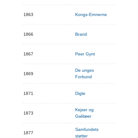
1863
Kongs-Emnerne
1866
Brand
1867
Peer Gynt
De unges
1869
Forbund
1871
Digte
Kejser og
1873
Galilæer
Samfundets
1877
støtter