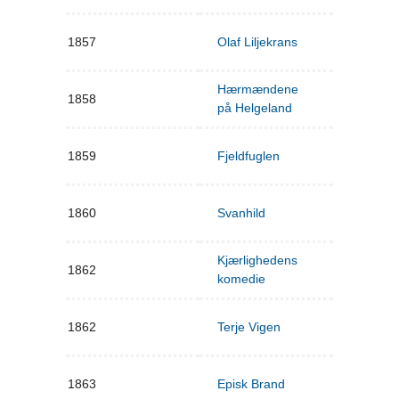
1857
Olaf Liljekrans
Hærmændene
1858
på Helgeland
1859
Fjeldfuglen
1860
Svanhild
Kjærlighedens
1862
komedie
1862
Terje Vigen
1863
Episk Brand