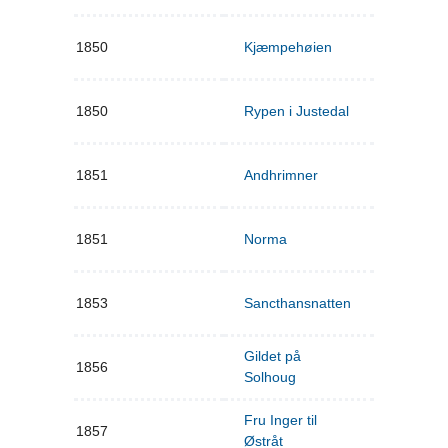
1850
Kjæmpehøien
1850
Rypen i Justedal
1851
Andhrimner
1851
Norma
1853
Sancthansnatten
Gildet på
1856
Solhoug
Fru Inger til
1857
Østråt