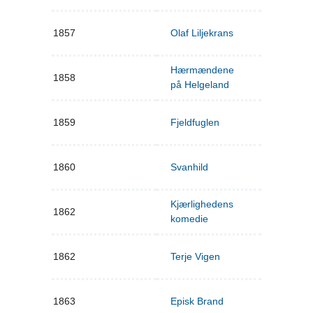
1857
Olaf Liljekrans
Hærmændene
1858
på Helgeland
1859
Fjeldfuglen
1860
Svanhild
Kjærlighedens
1862
komedie
1862
Terje Vigen
1863
Episk Brand