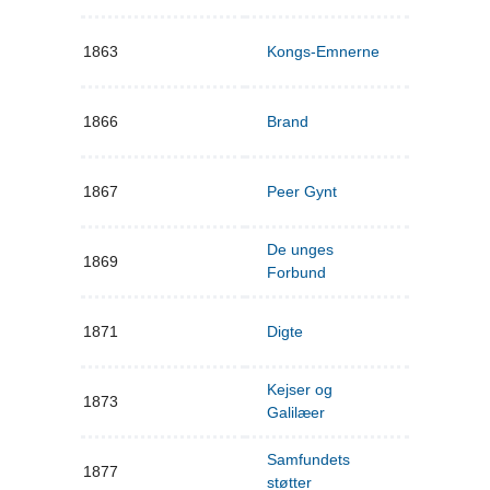
1863
Kongs-Emnerne
1866
Brand
1867
Peer Gynt
De unges
1869
Forbund
1871
Digte
Kejser og
1873
Galilæer
Samfundets
1877
støtter