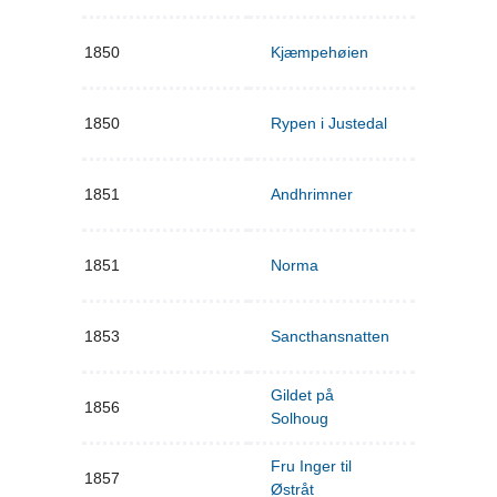
1850
Kjæmpehøien
1850
Rypen i Justedal
1851
Andhrimner
1851
Norma
1853
Sancthansnatten
Gildet på
1856
Solhoug
Fru Inger til
1857
Østråt