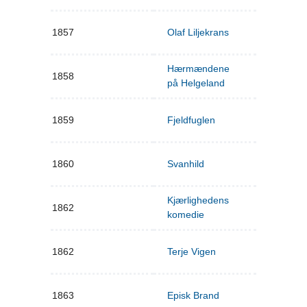
1857
Olaf Liljekrans
Hærmændene
1858
på Helgeland
1859
Fjeldfuglen
1860
Svanhild
Kjærlighedens
1862
komedie
1862
Terje Vigen
1863
Episk Brand