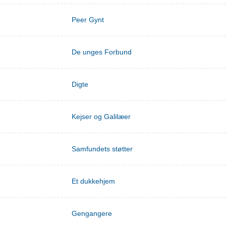
Peer Gynt
De unges Forbund
Digte
Kejser og Galilæer
Samfundets støtter
Et dukkehjem
Gengangere