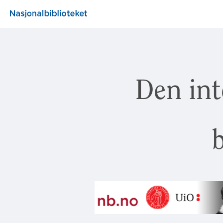
Den int
b