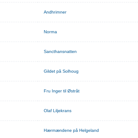
Andhrimner
Norma
Sancthansnatten
Gildet på Solhoug
Fru Inger til Østråt
Olaf Liljekrans
Hærmændene på Helgeland