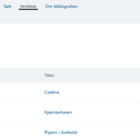
Søk
Verkliste
Om bibliografien
Tittel
Catilina
Kjæmpehøien
Rypen i Justedal