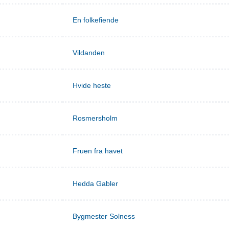
En folkefiende
Vildanden
Hvide heste
Rosmersholm
Fruen fra havet
Hedda Gabler
Bygmester Solness