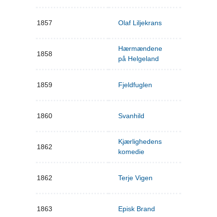
1857
Olaf Liljekrans
Hærmændene
1858
på Helgeland
1859
Fjeldfuglen
1860
Svanhild
Kjærlighedens
1862
komedie
1862
Terje Vigen
1863
Episk Brand