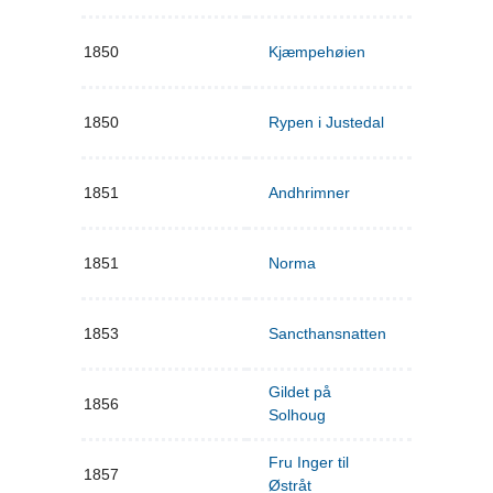
1850
Kjæmpehøien
1850
Rypen i Justedal
1851
Andhrimner
1851
Norma
1853
Sancthansnatten
Gildet på
1856
Solhoug
Fru Inger til
1857
Østråt