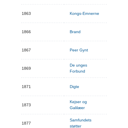
1863
Kongs-Emnerne
1866
Brand
1867
Peer Gynt
De unges
1869
Forbund
1871
Digte
Kejser og
1873
Galilæer
Samfundets
1877
støtter