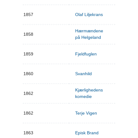
1857
Olaf Liljekrans
Hærmændene
1858
på Helgeland
1859
Fjeldfuglen
1860
Svanhild
Kjærlighedens
1862
komedie
1862
Terje Vigen
1863
Episk Brand