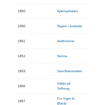
1850
Kjæmpehøien
1850
Rypen i Justedal
1851
Andhrimner
1851
Norma
1853
Sancthansnatten
Gildet på
1856
Solhoug
Fru Inger til
1857
Østråt