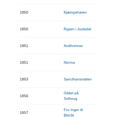
1850
Kjæmpehøien
1850
Rypen i Justedal
1851
Andhrimner
1851
Norma
1853
Sancthansnatten
Gildet på
1856
Solhoug
Fru Inger til
1857
Østråt