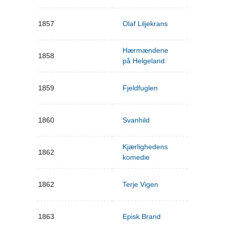
1857
Olaf Liljekrans
Hærmændene
1858
på Helgeland
1859
Fjeldfuglen
1860
Svanhild
Kjærlighedens
1862
komedie
1862
Terje Vigen
1863
Episk Brand