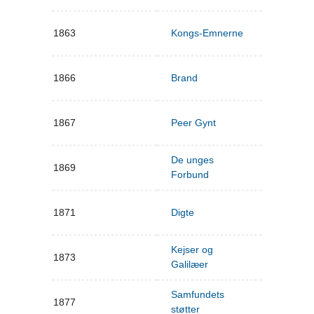
1863
Kongs-Emnerne
1866
Brand
1867
Peer Gynt
De unges
1869
Forbund
1871
Digte
Kejser og
1873
Galilæer
Samfundets
1877
støtter