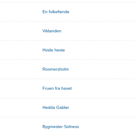
En folkefiende
Vildanden
Hvide heste
Rosmersholm
Fruen fra havet
Hedda Gabler
Bygmester Solness