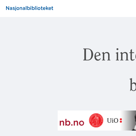
Den int
b