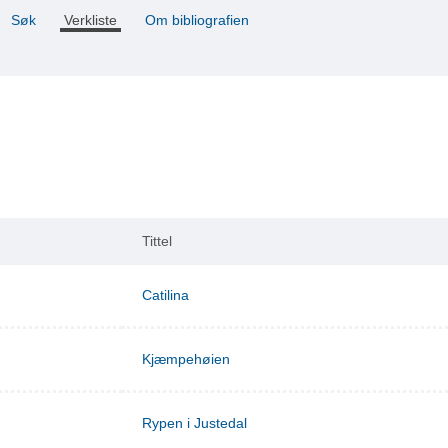
Søk
Verkliste
Om bibliografien
Tittel
Catilina
Kjæmpehøien
Rypen i Justedal