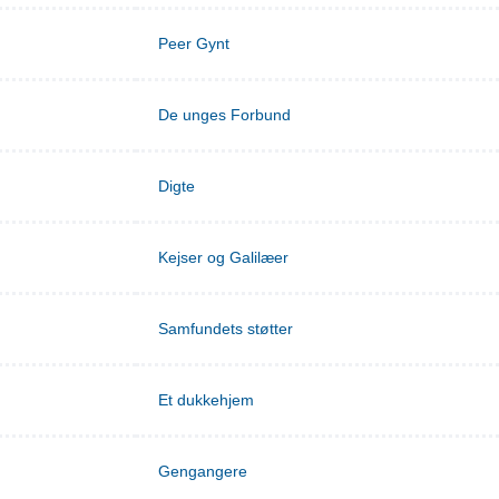
Peer Gynt
De unges Forbund
Digte
Kejser og Galilæer
Samfundets støtter
Et dukkehjem
Gengangere