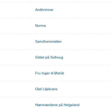
Andhrimner
Norma
Sancthansnatten
Gildet på Solhoug
Fru Inger til Østråt
Olaf Liljekrans
Hærmændene på Helgeland