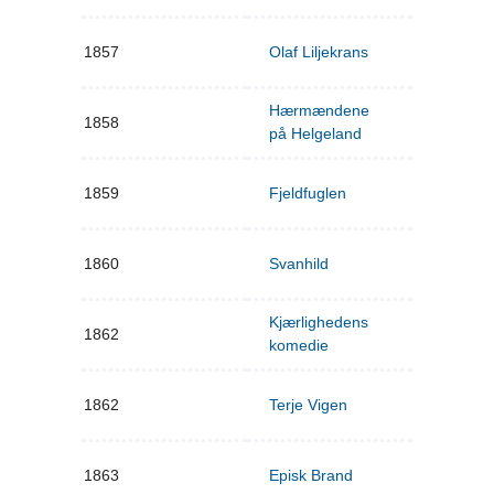
1857
Olaf Liljekrans
Hærmændene
1858
på Helgeland
1859
Fjeldfuglen
1860
Svanhild
Kjærlighedens
1862
komedie
1862
Terje Vigen
1863
Episk Brand