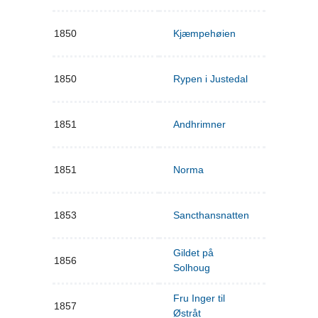
1850
Kjæmpehøien
1850
Rypen i Justedal
1851
Andhrimner
1851
Norma
1853
Sancthansnatten
Gildet på
1856
Solhoug
Fru Inger til
1857
Østråt