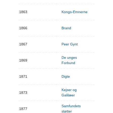
1863
Kongs-Emnerne
1866
Brand
1867
Peer Gynt
De unges
1869
Forbund
1871
Digte
Kejser og
1873
Galilæer
Samfundets
1877
støtter