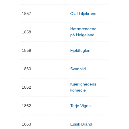
1857
Olaf Liljekrans
Hærmændene
1858
på Helgeland
1859
Fjeldfuglen
1860
Svanhild
Kjærlighedens
1862
komedie
1862
Terje Vigen
1863
Episk Brand