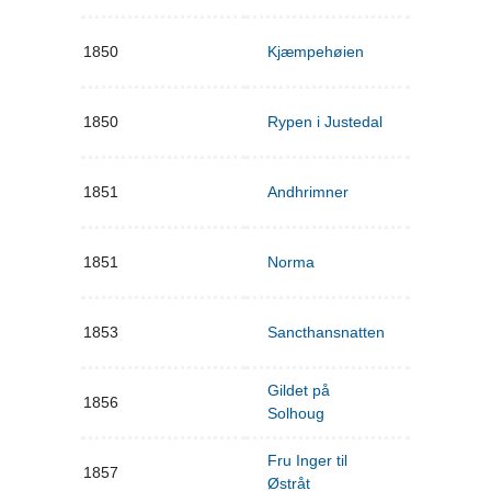
1850
Kjæmpehøien
1850
Rypen i Justedal
1851
Andhrimner
1851
Norma
1853
Sancthansnatten
Gildet på
1856
Solhoug
Fru Inger til
1857
Østråt