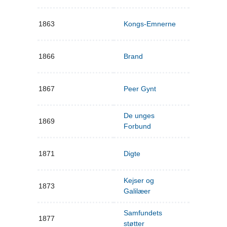
1863
Kongs-Emnerne
1866
Brand
1867
Peer Gynt
De unges
1869
Forbund
1871
Digte
Kejser og
1873
Galilæer
Samfundets
1877
støtter