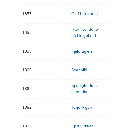
1857
Olaf Liljekrans
Hærmændene
1858
på Helgeland
1859
Fjeldfuglen
1860
Svanhild
Kjærlighedens
1862
komedie
1862
Terje Vigen
1863
Episk Brand