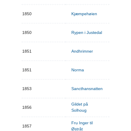
1850
Kjæmpehøien
1850
Rypen i Justedal
1851
Andhrimner
1851
Norma
1853
Sancthansnatten
Gildet på
1856
Solhoug
Fru Inger til
1857
Østråt