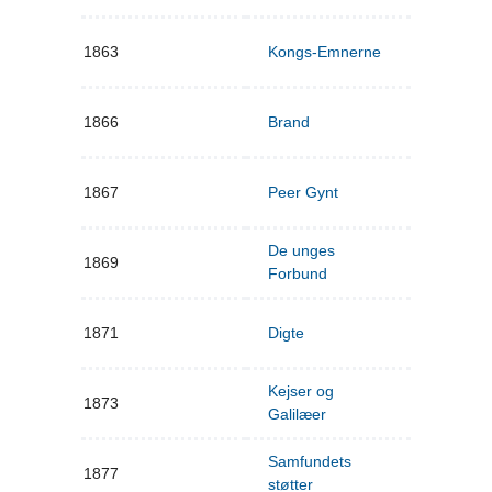
1863
Kongs-Emnerne
1866
Brand
1867
Peer Gynt
De unges
1869
Forbund
1871
Digte
Kejser og
1873
Galilæer
Samfundets
1877
støtter