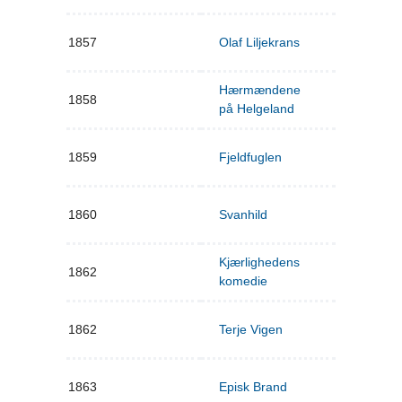
1857
Olaf Liljekrans
Hærmændene
1858
på Helgeland
1859
Fjeldfuglen
1860
Svanhild
Kjærlighedens
1862
komedie
1862
Terje Vigen
1863
Episk Brand