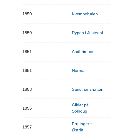
1850
Kjæmpehøien
1850
Rypen i Justedal
1851
Andhrimner
1851
Norma
1853
Sancthansnatten
Gildet på
1856
Solhoug
Fru Inger til
1857
Østråt