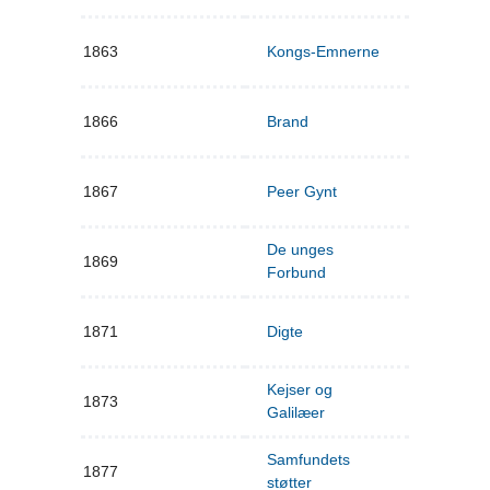
1863
Kongs-Emnerne
1866
Brand
1867
Peer Gynt
De unges
1869
Forbund
1871
Digte
Kejser og
1873
Galilæer
Samfundets
1877
støtter