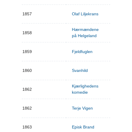
1857
Olaf Liljekrans
Hærmændene
1858
på Helgeland
1859
Fjeldfuglen
1860
Svanhild
Kjærlighedens
1862
komedie
1862
Terje Vigen
1863
Episk Brand