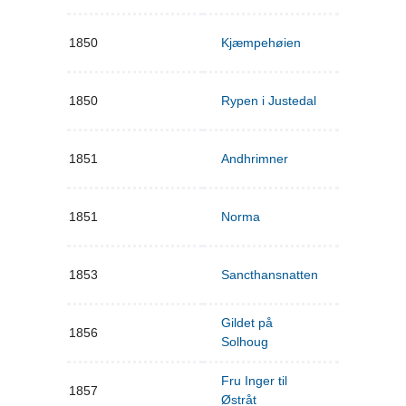
1850
Kjæmpehøien
1850
Rypen i Justedal
1851
Andhrimner
1851
Norma
1853
Sancthansnatten
Gildet på
1856
Solhoug
Fru Inger til
1857
Østråt