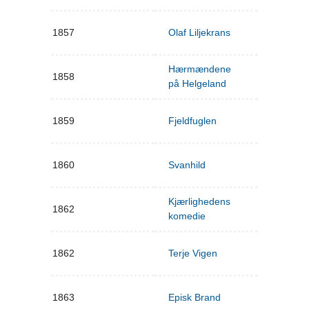
1857
Olaf Liljekrans
Hærmændene
1858
på Helgeland
1859
Fjeldfuglen
1860
Svanhild
Kjærlighedens
1862
komedie
1862
Terje Vigen
1863
Episk Brand