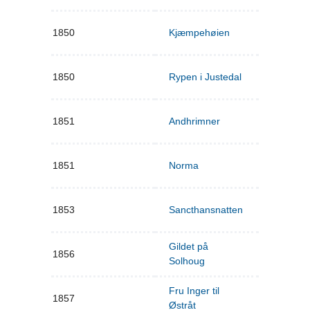
1850
Kjæmpehøien
1850
Rypen i Justedal
1851
Andhrimner
1851
Norma
1853
Sancthansnatten
Gildet på
1856
Solhoug
Fru Inger til
1857
Østråt