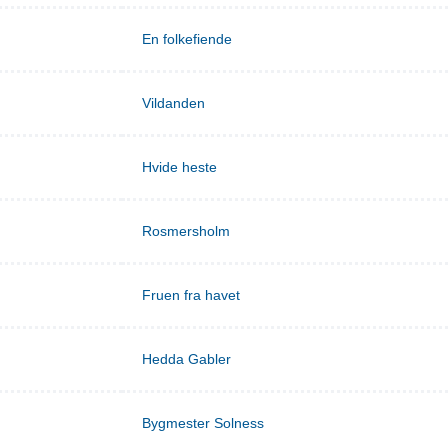
En folkefiende
Vildanden
Hvide heste
Rosmersholm
Fruen fra havet
Hedda Gabler
Bygmester Solness