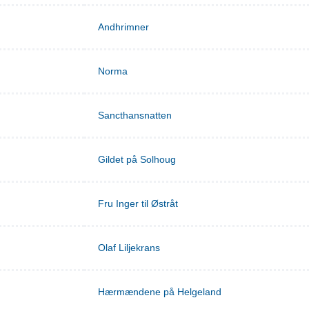
Andhrimner
Norma
Sancthansnatten
Gildet på Solhoug
Fru Inger til Østråt
Olaf Liljekrans
Hærmændene på Helgeland