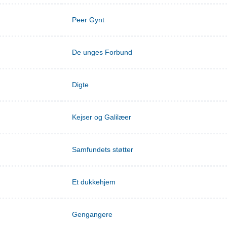
Peer Gynt
De unges Forbund
Digte
Kejser og Galilæer
Samfundets støtter
Et dukkehjem
Gengangere