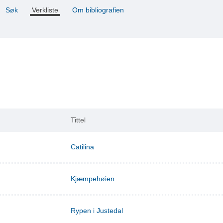
Søk
Verkliste
Om bibliografien
Tittel
Catilina
Kjæmpehøien
Rypen i Justedal