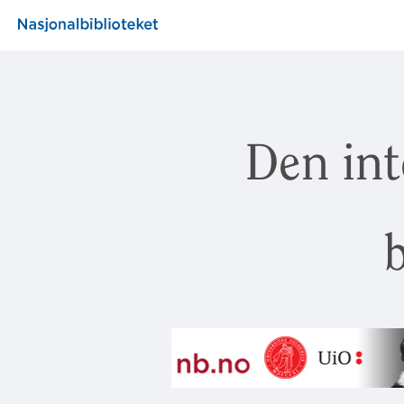
Den int
b