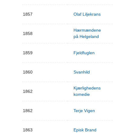
1857
Olaf Liljekrans
Hærmændene
1858
på Helgeland
1859
Fjeldfuglen
1860
Svanhild
Kjærlighedens
1862
komedie
1862
Terje Vigen
1863
Episk Brand