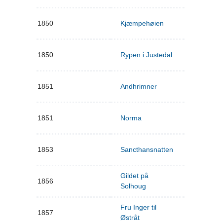
1850
Kjæmpehøien
1850
Rypen i Justedal
1851
Andhrimner
1851
Norma
1853
Sancthansnatten
Gildet på
1856
Solhoug
Fru Inger til
1857
Østråt