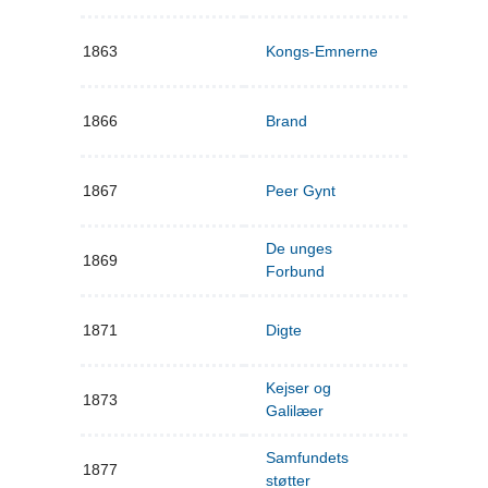
1863
Kongs-Emnerne
1866
Brand
1867
Peer Gynt
De unges
1869
Forbund
1871
Digte
Kejser og
1873
Galilæer
Samfundets
1877
støtter