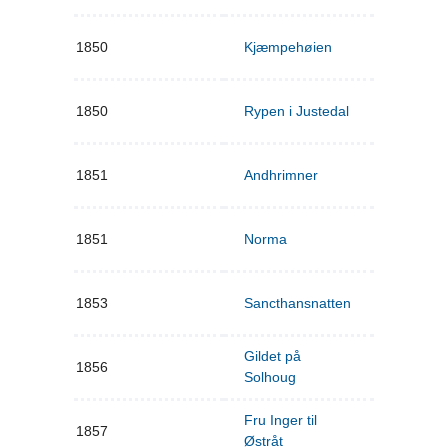
1850
Kjæmpehøien
1850
Rypen i Justedal
1851
Andhrimner
1851
Norma
1853
Sancthansnatten
Gildet på
1856
Solhoug
Fru Inger til
1857
Østråt