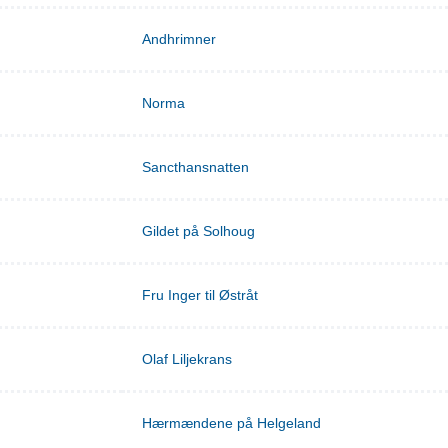
Andhrimner
Norma
Sancthansnatten
Gildet på Solhoug
Fru Inger til Østråt
Olaf Liljekrans
Hærmændene på Helgeland