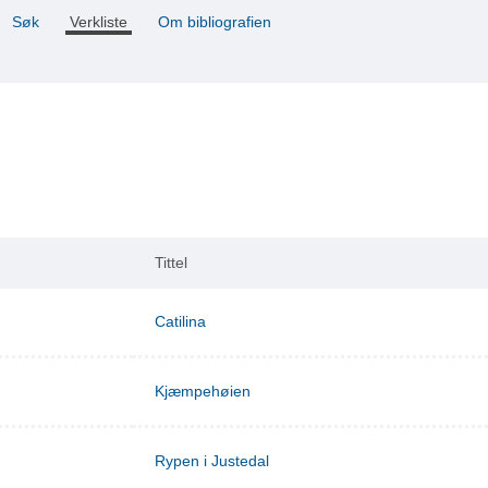
Søk
Verkliste
Om bibliografien
Tittel
Catilina
Kjæmpehøien
Rypen i Justedal