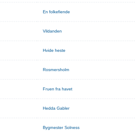
En folkefiende
Vildanden
Hvide heste
Rosmersholm
Fruen fra havet
Hedda Gabler
Bygmester Solness