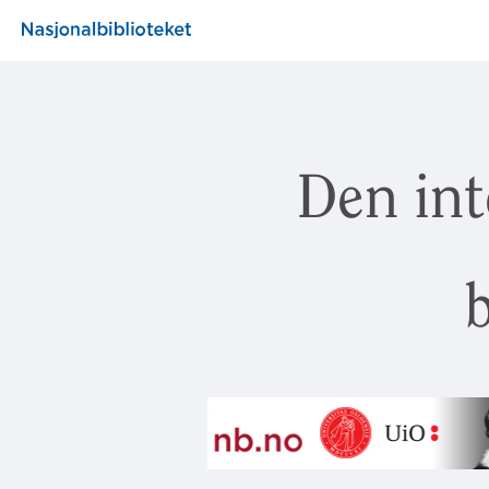
Den int
b