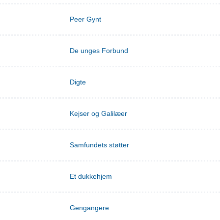
Peer Gynt
De unges Forbund
Digte
Kejser og Galilæer
Samfundets støtter
Et dukkehjem
Gengangere