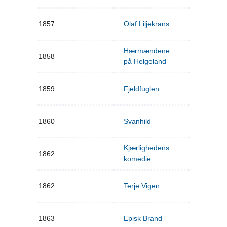
1857
Olaf Liljekrans
Hærmændene
1858
på Helgeland
1859
Fjeldfuglen
1860
Svanhild
Kjærlighedens
1862
komedie
1862
Terje Vigen
1863
Episk Brand