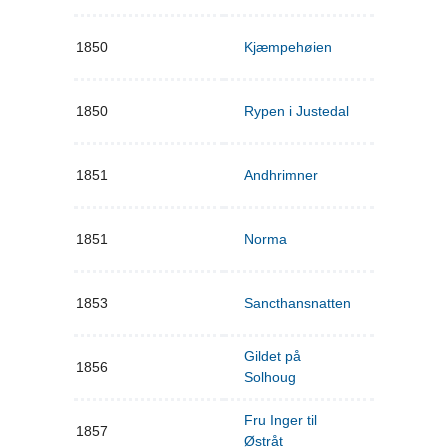
1850
Kjæmpehøien
1850
Rypen i Justedal
1851
Andhrimner
1851
Norma
1853
Sancthansnatten
Gildet på
1856
Solhoug
Fru Inger til
1857
Østråt