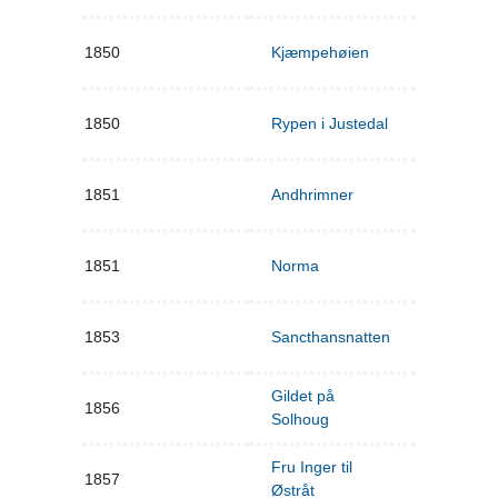
1850
Kjæmpehøien
1850
Rypen i Justedal
1851
Andhrimner
1851
Norma
1853
Sancthansnatten
Gildet på
1856
Solhoug
Fru Inger til
1857
Østråt