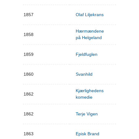
1857
Olaf Liljekrans
Hærmændene
1858
på Helgeland
1859
Fjeldfuglen
1860
Svanhild
Kjærlighedens
1862
komedie
1862
Terje Vigen
1863
Episk Brand