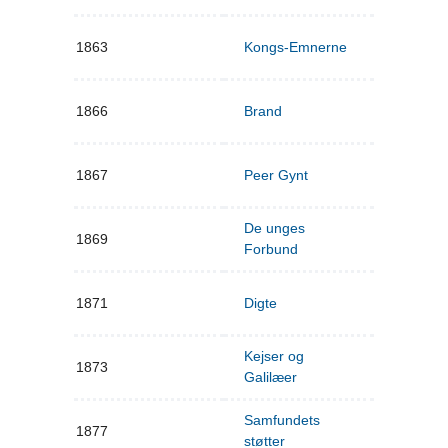
1863
Kongs-Emnerne
1866
Brand
1867
Peer Gynt
De unges
1869
Forbund
1871
Digte
Kejser og
1873
Galilæer
Samfundets
1877
støtter