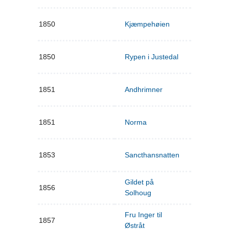
1850
Kjæmpehøien
1850
Rypen i Justedal
1851
Andhrimner
1851
Norma
1853
Sancthansnatten
Gildet på
1856
Solhoug
Fru Inger til
1857
Østråt