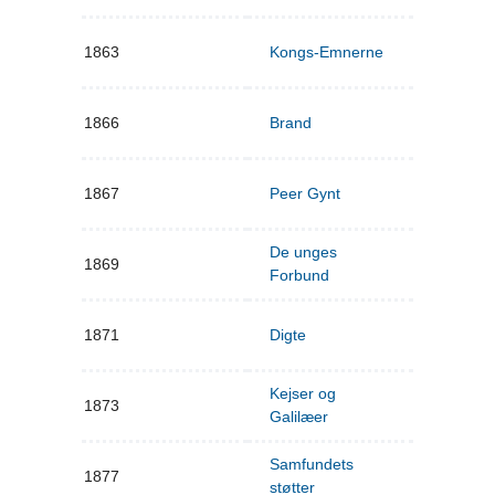
1863
Kongs-Emnerne
1866
Brand
1867
Peer Gynt
De unges
1869
Forbund
1871
Digte
Kejser og
1873
Galilæer
Samfundets
1877
støtter