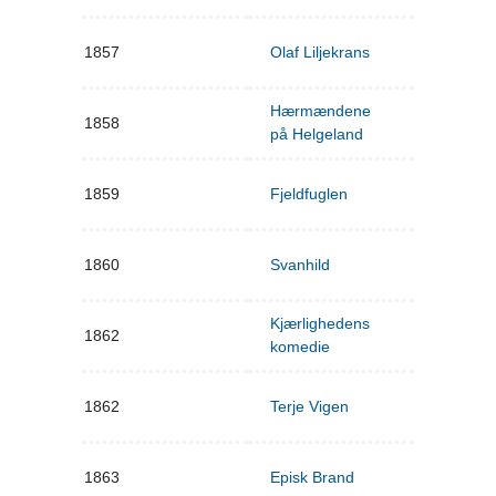
1857
Olaf Liljekrans
Hærmændene
1858
på Helgeland
1859
Fjeldfuglen
1860
Svanhild
Kjærlighedens
1862
komedie
1862
Terje Vigen
1863
Episk Brand