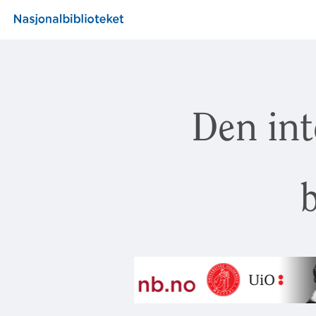
Den int
b