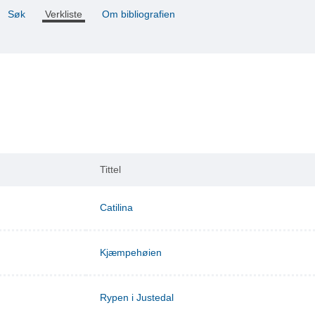
Søk
Verkliste
Om bibliografien
Tittel
Catilina
Kjæmpehøien
Rypen i Justedal