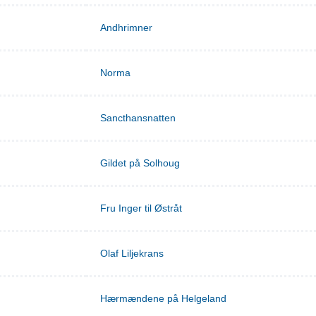
Andhrimner
Norma
Sancthansnatten
Gildet på Solhoug
Fru Inger til Østråt
Olaf Liljekrans
Hærmændene på Helgeland