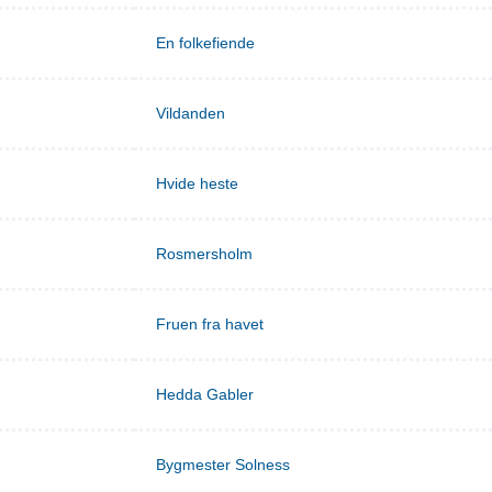
En folkefiende
Vildanden
Hvide heste
Rosmersholm
Fruen fra havet
Hedda Gabler
Bygmester Solness