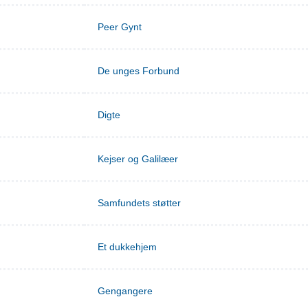
Peer Gynt
De unges Forbund
Digte
Kejser og Galilæer
Samfundets støtter
Et dukkehjem
Gengangere