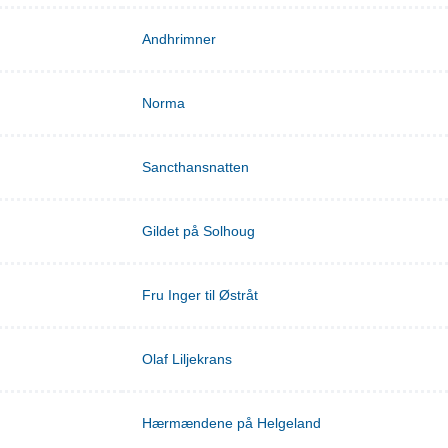
Andhrimner
Norma
Sancthansnatten
Gildet på Solhoug
Fru Inger til Østråt
Olaf Liljekrans
Hærmændene på Helgeland