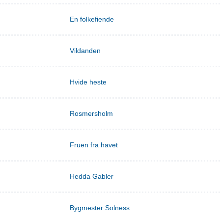
En folkefiende
Vildanden
Hvide heste
Rosmersholm
Fruen fra havet
Hedda Gabler
Bygmester Solness