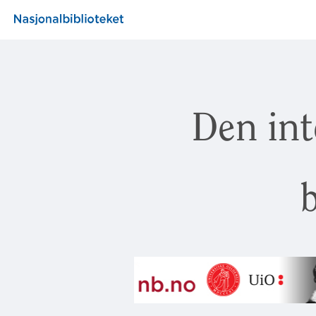
Den int
b