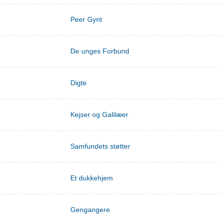
Peer Gynt
De unges Forbund
Digte
Kejser og Galilæer
Samfundets støtter
Et dukkehjem
Gengangere