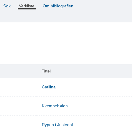
Søk
Verkliste
Om bibliografien
Tittel
Catilina
Kjæmpehøien
Rypen i Justedal