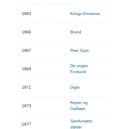
1863
Kongs-Emnerne
1866
Brand
1867
Peer Gynt
De unges
1869
Forbund
1871
Digte
Kejser og
1873
Galilæer
Samfundets
1877
støtter