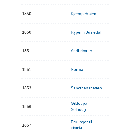
1850
Kjæmpehøien
1850
Rypen i Justedal
1851
Andhrimner
1851
Norma
1853
Sancthansnatten
Gildet på
1856
Solhoug
Fru Inger til
1857
Østråt