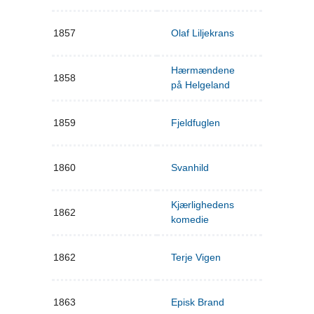
1857
Olaf Liljekrans
Hærmændene
1858
på Helgeland
1859
Fjeldfuglen
1860
Svanhild
Kjærlighedens
1862
komedie
1862
Terje Vigen
1863
Episk Brand