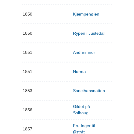
1850
Kjæmpehøien
1850
Rypen i Justedal
1851
Andhrimner
1851
Norma
1853
Sancthansnatten
Gildet på
1856
Solhoug
Fru Inger til
1857
Østråt