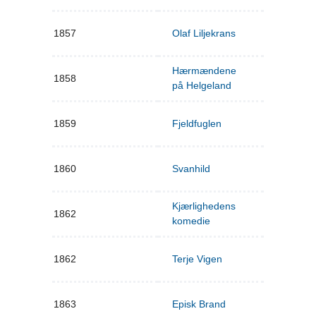
1857
Olaf Liljekrans
Hærmændene
1858
på Helgeland
1859
Fjeldfuglen
1860
Svanhild
Kjærlighedens
1862
komedie
1862
Terje Vigen
1863
Episk Brand