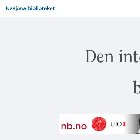
Den int
b