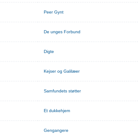
Peer Gynt
De unges Forbund
Digte
Kejser og Galilæer
Samfundets støtter
Et dukkehjem
Gengangere