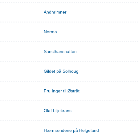
Andhrimner
Norma
Sancthansnatten
Gildet på Solhoug
Fru Inger til Østråt
Olaf Liljekrans
Hærmændene på Helgeland