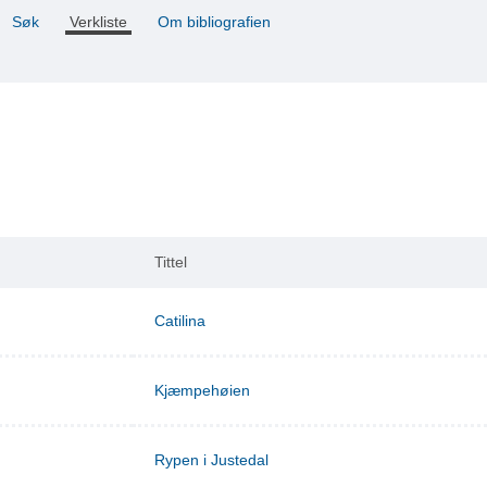
Søk
Verkliste
Om bibliografien
Tittel
Catilina
Kjæmpehøien
Rypen i Justedal