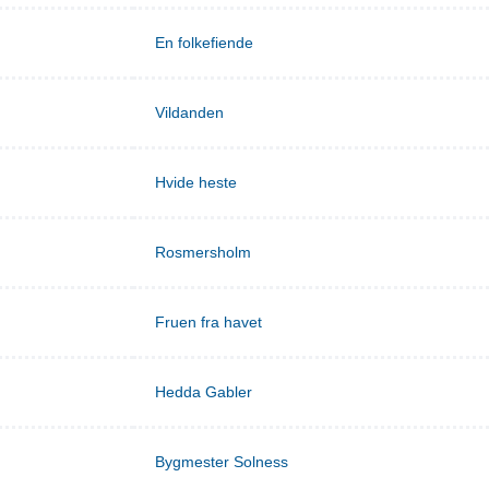
En folkefiende
Vildanden
Hvide heste
Rosmersholm
Fruen fra havet
Hedda Gabler
Bygmester Solness