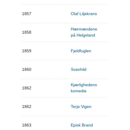
1857
Olaf Liljekrans
Hærmændene
1858
på Helgeland
1859
Fjeldfuglen
1860
Svanhild
Kjærlighedens
1862
komedie
1862
Terje Vigen
1863
Episk Brand