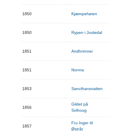
1850
Kjæmpehøien
1850
Rypen i Justedal
1851
Andhrimner
1851
Norma
1853
Sancthansnatten
Gildet på
1856
Solhoug
Fru Inger til
1857
Østråt