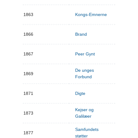
1863
Kongs-Emnerne
1866
Brand
1867
Peer Gynt
De unges
1869
Forbund
1871
Digte
Kejser og
1873
Galilæer
Samfundets
1877
støtter