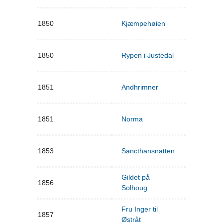
1850
Kjæmpehøien
1850
Rypen i Justedal
1851
Andhrimner
1851
Norma
1853
Sancthansnatten
Gildet på
1856
Solhoug
Fru Inger til
1857
Østråt