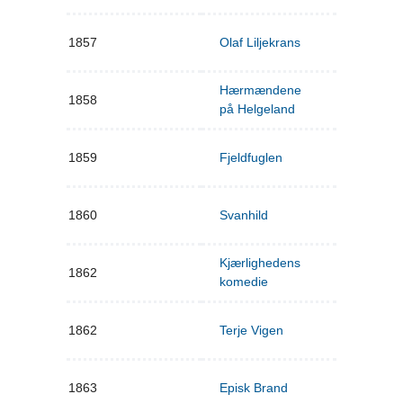
1857
Olaf Liljekrans
Hærmændene
1858
på Helgeland
1859
Fjeldfuglen
1860
Svanhild
Kjærlighedens
1862
komedie
1862
Terje Vigen
1863
Episk Brand