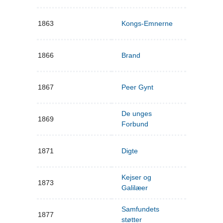
1863
Kongs-Emnerne
1866
Brand
1867
Peer Gynt
De unges
1869
Forbund
1871
Digte
Kejser og
1873
Galilæer
Samfundets
1877
støtter