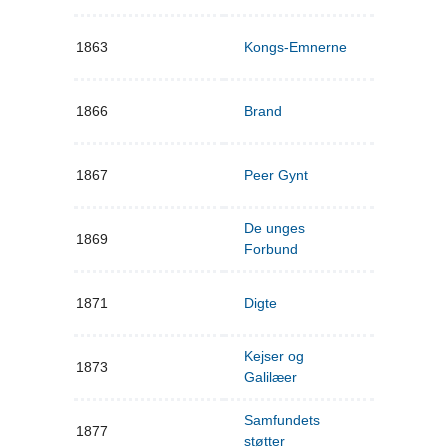
1863
Kongs-Emnerne
1866
Brand
1867
Peer Gynt
De unges
1869
Forbund
1871
Digte
Kejser og
1873
Galilæer
Samfundets
1877
støtter