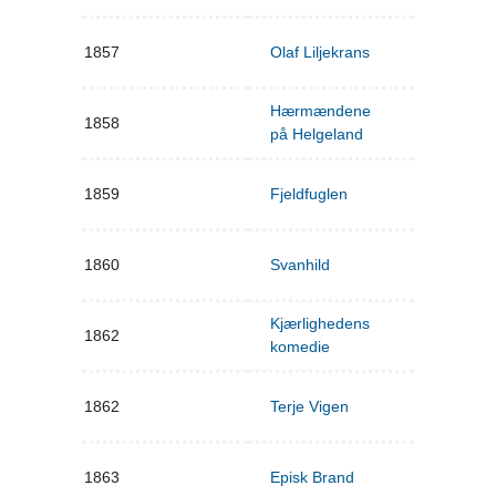
1857
Olaf Liljekrans
Hærmændene
1858
på Helgeland
1859
Fjeldfuglen
1860
Svanhild
Kjærlighedens
1862
komedie
1862
Terje Vigen
1863
Episk Brand