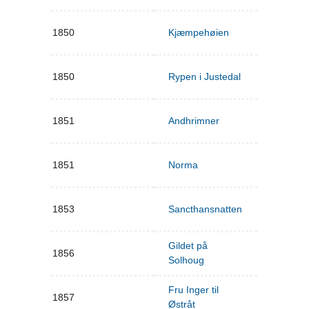
1850
Kjæmpehøien
1850
Rypen i Justedal
1851
Andhrimner
1851
Norma
1853
Sancthansnatten
Gildet på
1856
Solhoug
Fru Inger til
1857
Østråt