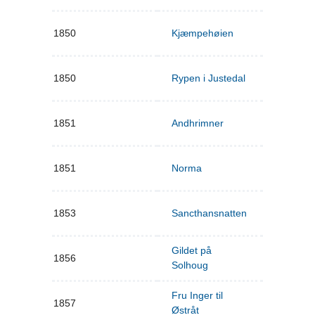
1850
Kjæmpehøien
1850
Rypen i Justedal
1851
Andhrimner
1851
Norma
1853
Sancthansnatten
Gildet på
1856
Solhoug
Fru Inger til
1857
Østråt