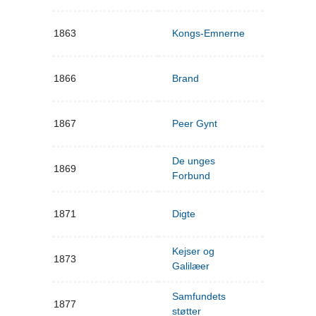
1863
Kongs-Emnerne
1866
Brand
1867
Peer Gynt
De unges
1869
Forbund
1871
Digte
Kejser og
1873
Galilæer
Samfundets
1877
støtter