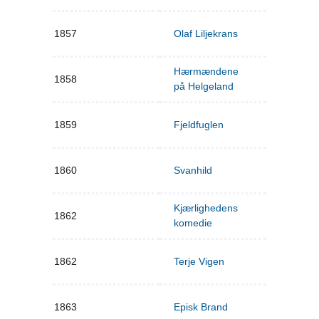
1857
Olaf Liljekrans
Hærmændene
1858
på Helgeland
1859
Fjeldfuglen
1860
Svanhild
Kjærlighedens
1862
komedie
1862
Terje Vigen
1863
Episk Brand