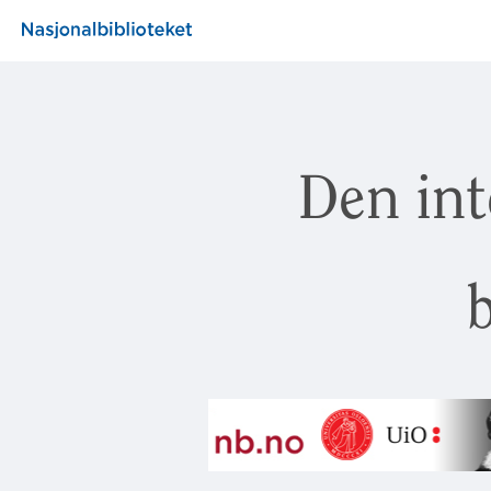
Den int
b