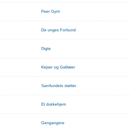
Peer Gynt
De unges Forbund
Digte
Kejser og Galilæer
Samfundets støtter
Et dukkehjem
Gengangere