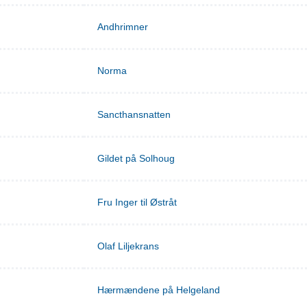
Andhrimner
Norma
Sancthansnatten
Gildet på Solhoug
Fru Inger til Østråt
Olaf Liljekrans
Hærmændene på Helgeland