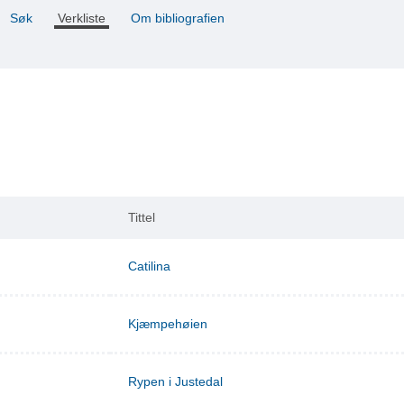
Søk
Verkliste
Om bibliografien
Tittel
Catilina
Kjæmpehøien
Rypen i Justedal