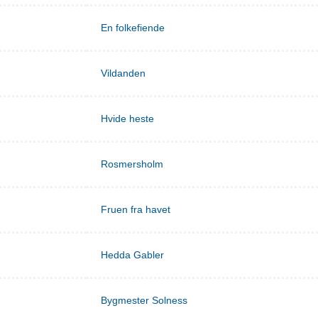
En folkefiende
Vildanden
Hvide heste
Rosmersholm
Fruen fra havet
Hedda Gabler
Bygmester Solness