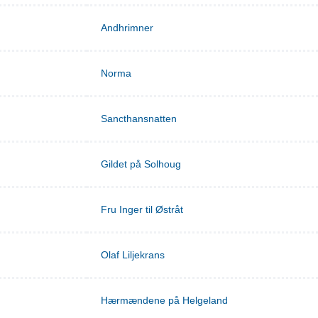
Andhrimner
Norma
Sancthansnatten
Gildet på Solhoug
Fru Inger til Østråt
Olaf Liljekrans
Hærmændene på Helgeland