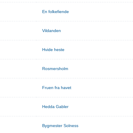
En folkefiende
Vildanden
Hvide heste
Rosmersholm
Fruen fra havet
Hedda Gabler
Bygmester Solness