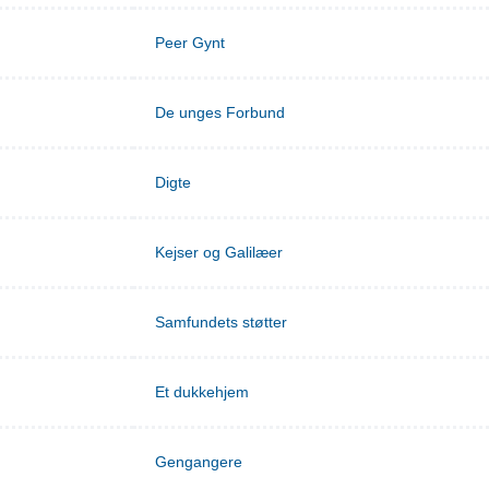
Peer Gynt
De unges Forbund
Digte
Kejser og Galilæer
Samfundets støtter
Et dukkehjem
Gengangere