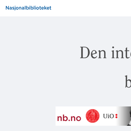
Den int
b