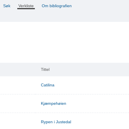
Søk
Verkliste
Om bibliografien
Tittel
Catilina
Kjæmpehøien
Rypen i Justedal