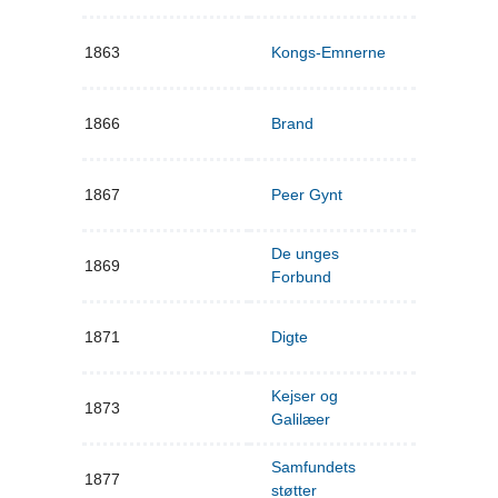
1863
Kongs-Emnerne
1866
Brand
1867
Peer Gynt
De unges
1869
Forbund
1871
Digte
Kejser og
1873
Galilæer
Samfundets
1877
støtter