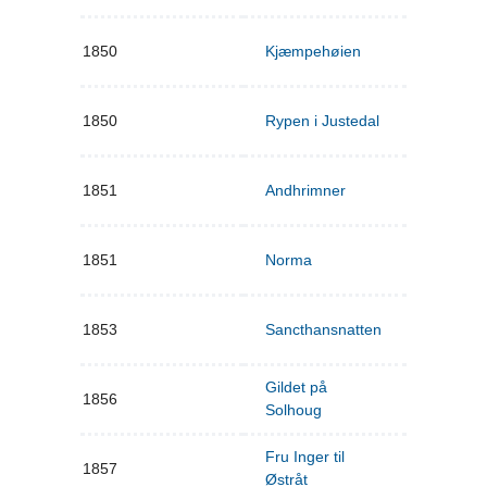
1850
Kjæmpehøien
1850
Rypen i Justedal
1851
Andhrimner
1851
Norma
1853
Sancthansnatten
Gildet på
1856
Solhoug
Fru Inger til
1857
Østråt