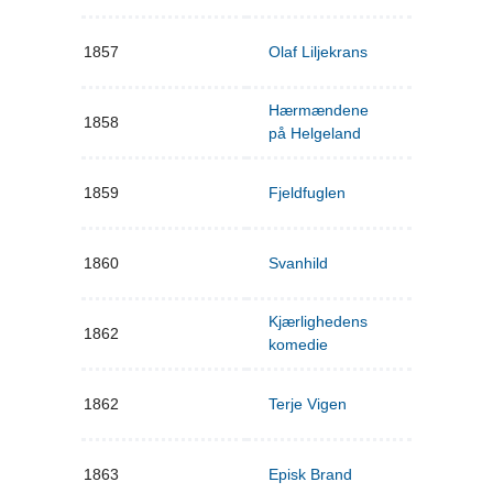
1857
Olaf Liljekrans
Hærmændene
1858
på Helgeland
1859
Fjeldfuglen
1860
Svanhild
Kjærlighedens
1862
komedie
1862
Terje Vigen
1863
Episk Brand