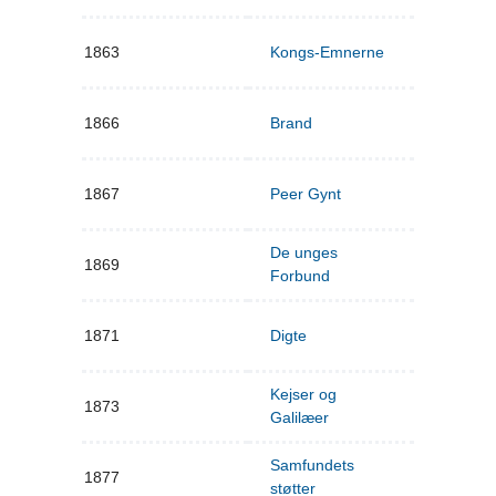
1863
Kongs-Emnerne
1866
Brand
1867
Peer Gynt
De unges
1869
Forbund
1871
Digte
Kejser og
1873
Galilæer
Samfundets
1877
støtter