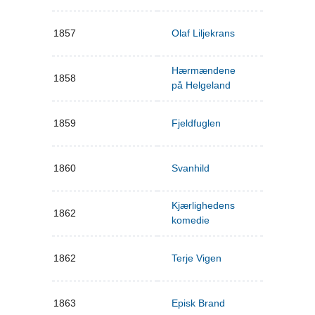
1857
Olaf Liljekrans
Hærmændene
1858
på Helgeland
1859
Fjeldfuglen
1860
Svanhild
Kjærlighedens
1862
komedie
1862
Terje Vigen
1863
Episk Brand