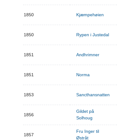
1850
Kjæmpehøien
1850
Rypen i Justedal
1851
Andhrimner
1851
Norma
1853
Sancthansnatten
Gildet på
1856
Solhoug
Fru Inger til
1857
Østråt