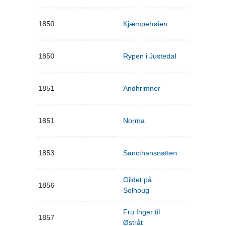
1850
Kjæmpehøien
1850
Rypen i Justedal
1851
Andhrimner
1851
Norma
1853
Sancthansnatten
Gildet på
1856
Solhoug
Fru Inger til
1857
Østråt