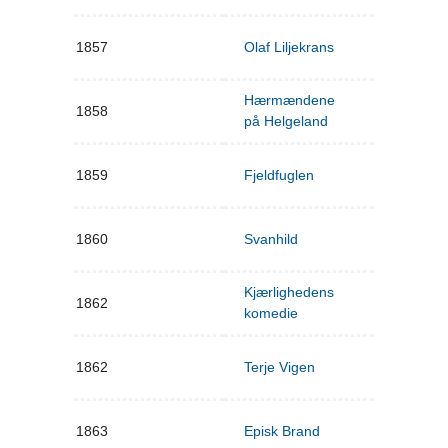
1857
Olaf Liljekrans
Hærmændene
1858
på Helgeland
1859
Fjeldfuglen
1860
Svanhild
Kjærlighedens
1862
komedie
1862
Terje Vigen
1863
Episk Brand