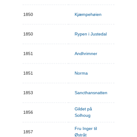
1850
Kjæmpehøien
1850
Rypen i Justedal
1851
Andhrimner
1851
Norma
1853
Sancthansnatten
Gildet på
1856
Solhoug
Fru Inger til
1857
Østråt