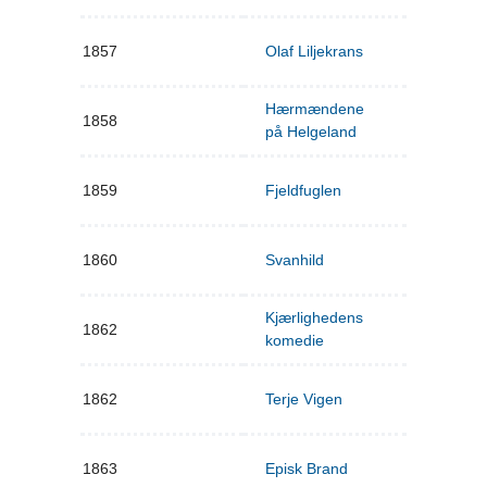
1857
Olaf Liljekrans
Hærmændene
1858
på Helgeland
1859
Fjeldfuglen
1860
Svanhild
Kjærlighedens
1862
komedie
1862
Terje Vigen
1863
Episk Brand