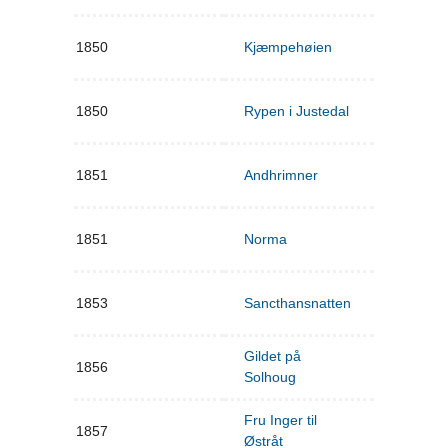
1850
Kjæmpehøien
1850
Rypen i Justedal
1851
Andhrimner
1851
Norma
1853
Sancthansnatten
Gildet på
1856
Solhoug
Fru Inger til
1857
Østråt