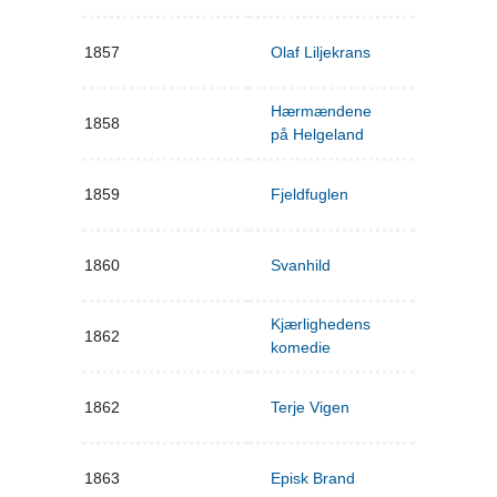
1857
Olaf Liljekrans
Hærmændene
1858
på Helgeland
1859
Fjeldfuglen
1860
Svanhild
Kjærlighedens
1862
komedie
1862
Terje Vigen
1863
Episk Brand