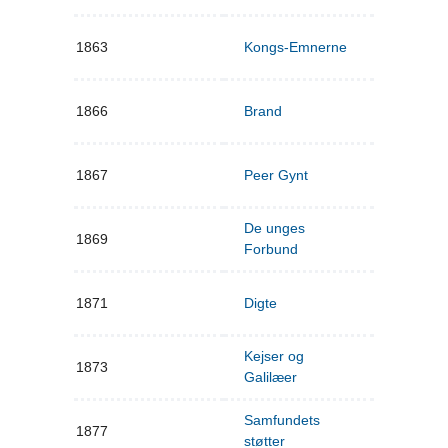
1863
Kongs-Emnerne
1866
Brand
1867
Peer Gynt
De unges
1869
Forbund
1871
Digte
Kejser og
1873
Galilæer
Samfundets
1877
støtter