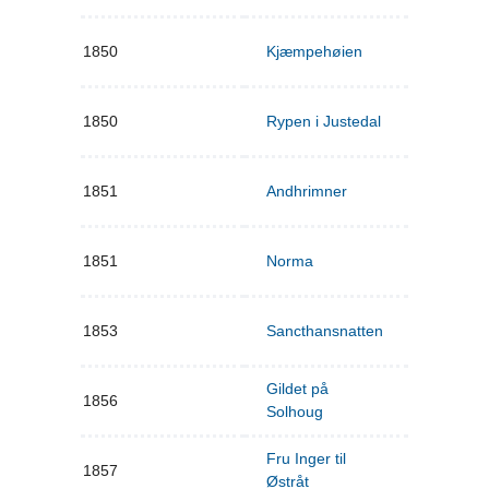
1850
Kjæmpehøien
1850
Rypen i Justedal
1851
Andhrimner
1851
Norma
1853
Sancthansnatten
Gildet på
1856
Solhoug
Fru Inger til
1857
Østråt