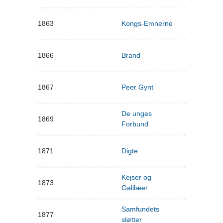
1863
Kongs-Emnerne
1866
Brand
1867
Peer Gynt
De unges
1869
Forbund
1871
Digte
Kejser og
1873
Galilæer
Samfundets
1877
støtter