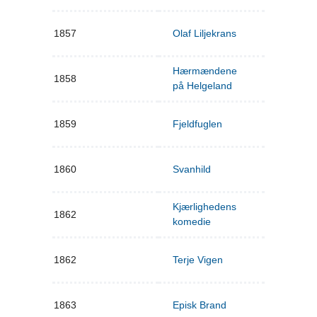
1857
Olaf Liljekrans
Hærmændene
1858
på Helgeland
1859
Fjeldfuglen
1860
Svanhild
Kjærlighedens
1862
komedie
1862
Terje Vigen
1863
Episk Brand