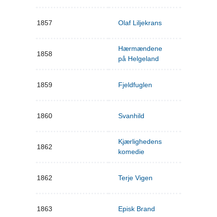
1857
Olaf Liljekrans
Hærmændene
1858
på Helgeland
1859
Fjeldfuglen
1860
Svanhild
Kjærlighedens
1862
komedie
1862
Terje Vigen
1863
Episk Brand