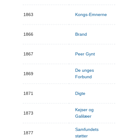
1863
Kongs-Emnerne
1866
Brand
1867
Peer Gynt
De unges
1869
Forbund
1871
Digte
Kejser og
1873
Galilæer
Samfundets
1877
støtter