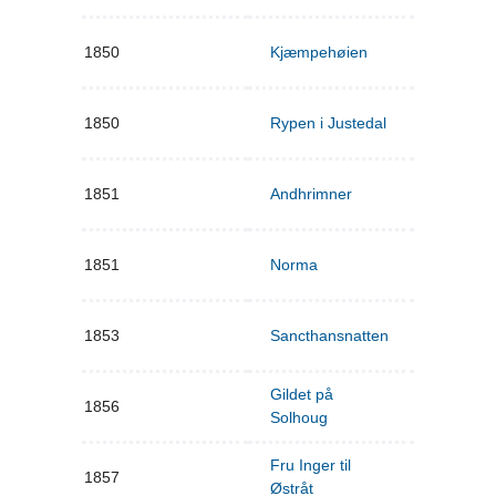
1850
Kjæmpehøien
1850
Rypen i Justedal
1851
Andhrimner
1851
Norma
1853
Sancthansnatten
Gildet på
1856
Solhoug
Fru Inger til
1857
Østråt