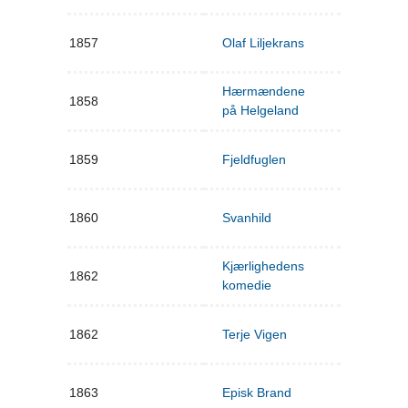
1857
Olaf Liljekrans
Hærmændene
1858
på Helgeland
1859
Fjeldfuglen
1860
Svanhild
Kjærlighedens
1862
komedie
1862
Terje Vigen
1863
Episk Brand