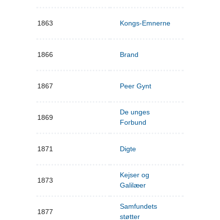
1863
Kongs-Emnerne
1866
Brand
1867
Peer Gynt
De unges
1869
Forbund
1871
Digte
Kejser og
1873
Galilæer
Samfundets
1877
støtter