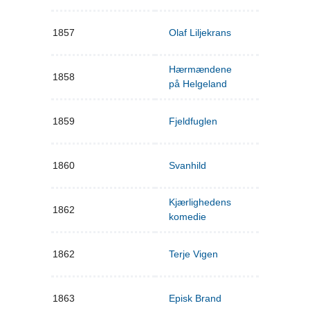
1857
Olaf Liljekrans
Hærmændene
1858
på Helgeland
1859
Fjeldfuglen
1860
Svanhild
Kjærlighedens
1862
komedie
1862
Terje Vigen
1863
Episk Brand