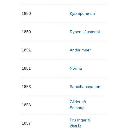
1850
Kjæmpehøien
1850
Rypen i Justedal
1851
Andhrimner
1851
Norma
1853
Sancthansnatten
Gildet på
1856
Solhoug
Fru Inger til
1857
Østråt