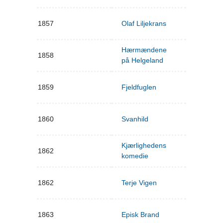
1857
Olaf Liljekrans
Hærmændene
1858
på Helgeland
1859
Fjeldfuglen
1860
Svanhild
Kjærlighedens
1862
komedie
1862
Terje Vigen
1863
Episk Brand