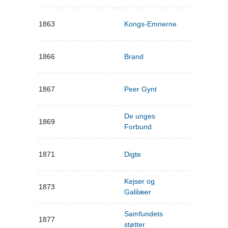
1863
Kongs-Emnerne
1866
Brand
1867
Peer Gynt
De unges
1869
Forbund
1871
Digte
Kejser og
1873
Galilæer
Samfundets
1877
støtter