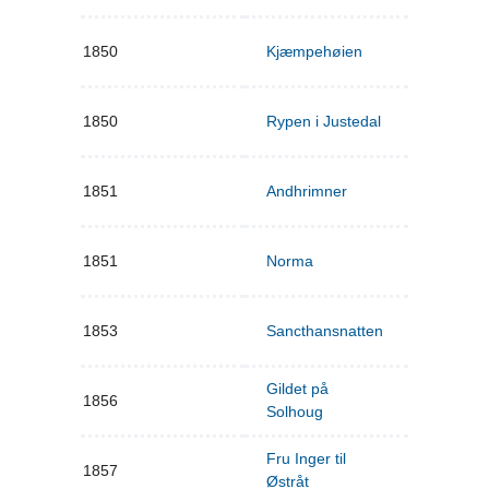
1850
Kjæmpehøien
1850
Rypen i Justedal
1851
Andhrimner
1851
Norma
1853
Sancthansnatten
Gildet på
1856
Solhoug
Fru Inger til
1857
Østråt