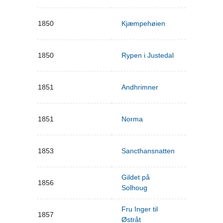
1850
Kjæmpehøien
1850
Rypen i Justedal
1851
Andhrimner
1851
Norma
1853
Sancthansnatten
Gildet på
1856
Solhoug
Fru Inger til
1857
Østråt