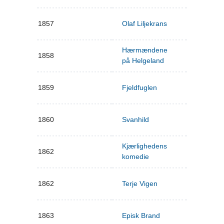
1857
Olaf Liljekrans
Hærmændene
1858
på Helgeland
1859
Fjeldfuglen
1860
Svanhild
Kjærlighedens
1862
komedie
1862
Terje Vigen
1863
Episk Brand