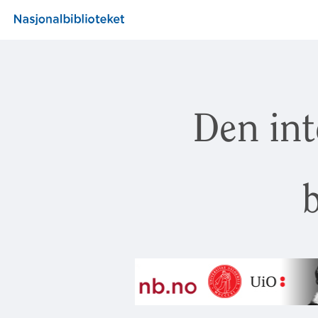
Den int
b