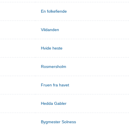
En folkefiende
Vildanden
Hvide heste
Rosmersholm
Fruen fra havet
Hedda Gabler
Bygmester Solness