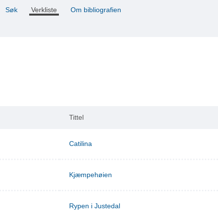
Søk
Verkliste
Om bibliografien
Tittel
Catilina
Kjæmpehøien
Rypen i Justedal