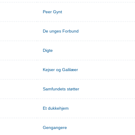
Peer Gynt
De unges Forbund
Digte
Kejser og Galilæer
Samfundets støtter
Et dukkehjem
Gengangere