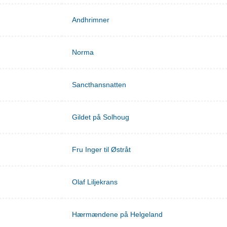
Andhrimner
Norma
Sancthansnatten
Gildet på Solhoug
Fru Inger til Østråt
Olaf Liljekrans
Hærmændene på Helgeland