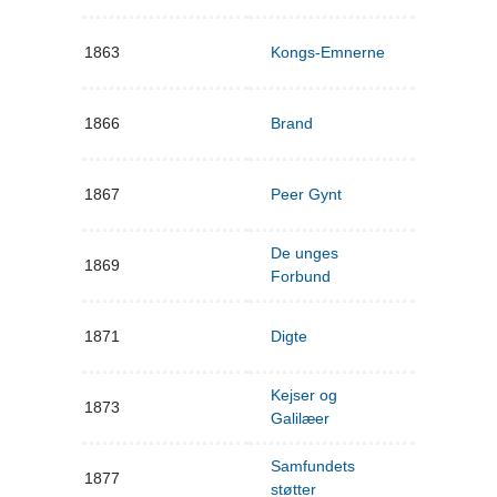
1863
Kongs-Emnerne
1866
Brand
1867
Peer Gynt
De unges
1869
Forbund
1871
Digte
Kejser og
1873
Galilæer
Samfundets
1877
støtter