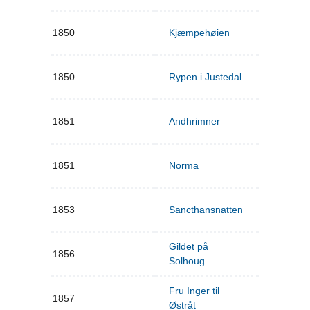
1850
Kjæmpehøien
1850
Rypen i Justedal
1851
Andhrimner
1851
Norma
1853
Sancthansnatten
Gildet på
1856
Solhoug
Fru Inger til
1857
Østråt