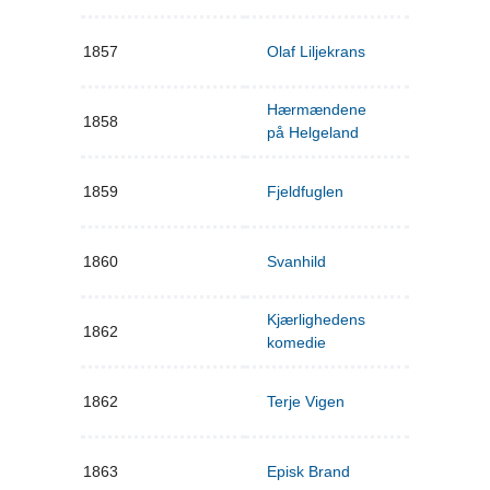
1857
Olaf Liljekrans
Hærmændene
1858
på Helgeland
1859
Fjeldfuglen
1860
Svanhild
Kjærlighedens
1862
komedie
1862
Terje Vigen
1863
Episk Brand