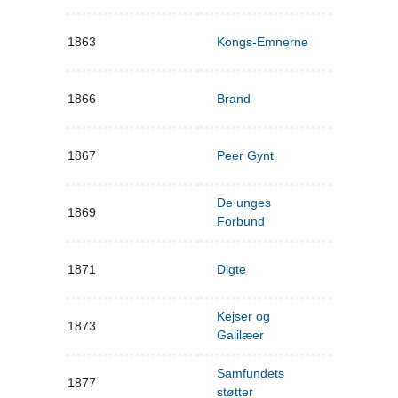
1863
Kongs-Emnerne
1866
Brand
1867
Peer Gynt
De unges
1869
Forbund
1871
Digte
Kejser og
1873
Galilæer
Samfundets
1877
støtter