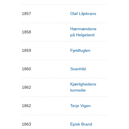
1857
Olaf Liljekrans
Hærmændene
1858
på Helgeland
1859
Fjeldfuglen
1860
Svanhild
Kjærlighedens
1862
komedie
1862
Terje Vigen
1863
Episk Brand