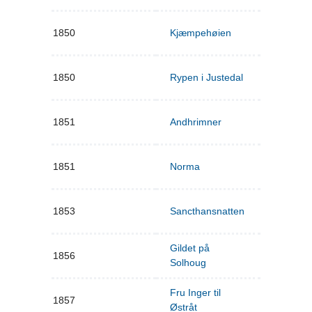
1850
Kjæmpehøien
1850
Rypen i Justedal
1851
Andhrimner
1851
Norma
1853
Sancthansnatten
Gildet på
1856
Solhoug
Fru Inger til
1857
Østråt