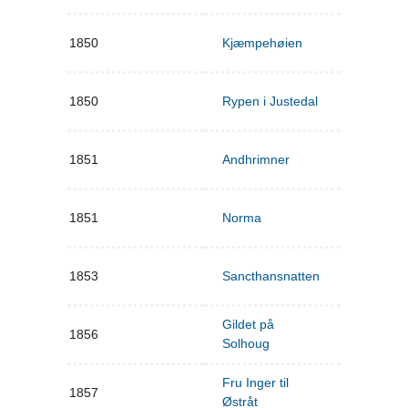
1850
Kjæmpehøien
1850
Rypen i Justedal
1851
Andhrimner
1851
Norma
1853
Sancthansnatten
Gildet på
1856
Solhoug
Fru Inger til
1857
Østråt