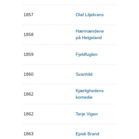
1857
Olaf Liljekrans
Hærmændene
1858
på Helgeland
1859
Fjeldfuglen
1860
Svanhild
Kjærlighedens
1862
komedie
1862
Terje Vigen
1863
Episk Brand