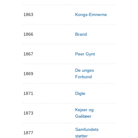
1863
Kongs-Emnerne
1866
Brand
1867
Peer Gynt
De unges
1869
Forbund
1871
Digte
Kejser og
1873
Galilæer
Samfundets
1877
støtter